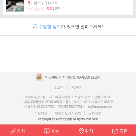
한식 | 약148m
0.0
| 0명
수정할 정보
가 있으면 알려주세요!
메뉴판닷컴 전국맛집 TOP1000 앱설치
로그인
PC버전
(주)메뉴판닷컴
대표이사 이원우
서울시 서초구 신반포로 332
사업자등록번호 220-81-66003
통신판매신고 2015-서울서초-0332호
대표전화 02-2017-7700
FAX 050-5300-7731
meg@menupan.com
이용약관
개인정보처리방침
공지사항
copyright (주)메뉴판닷컴 All rights reserved
전화
메뉴
위치
공유