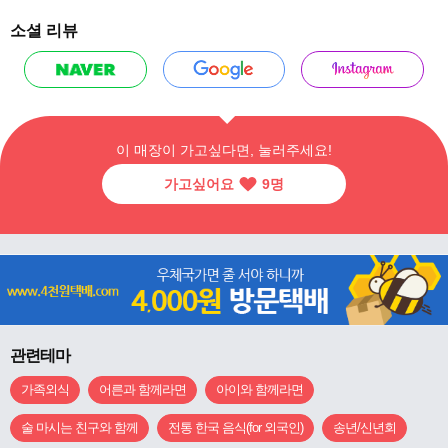
소셜 리뷰
이 매장이 가고싶다면, 눌러주세요!
가고싶어요
9
명
관련테마
가족외식
어른과 함께라면
아이와 함께라면
술 마시는 친구와 함께
전통 한국 음식(for 외국인)
송년/신년회