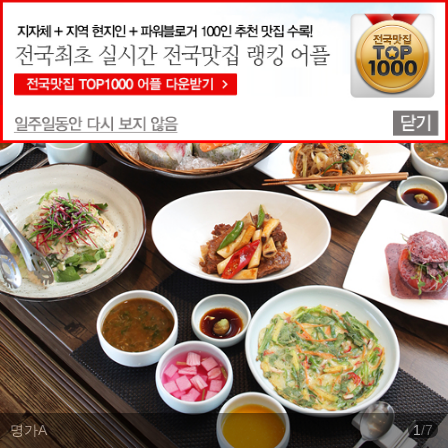
맛집상세정보
명가A
1
/
7