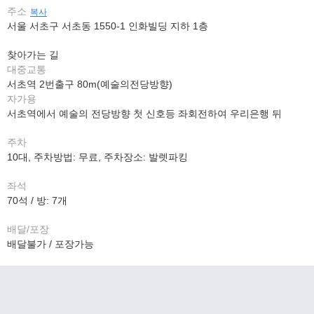
주소
복사
서울 서초구 서초동 1550-1 인화빌딩 지하 1층
찾아가는 길
대중교통
서초역 2번출구 80m(예술의전당방향)
자가용
서초역에서 예술의 전당방향 첫 신호등 좌회전하여 우리은행 뒤
주차
10대, 주차방법: 무료, 주차장소: 발렛파킹
좌석
70석 / 방: 7개
배달/포장
배달불가 / 포장가능