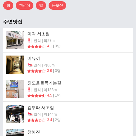
회
한정식
밥
몸보신
주변맛집
미각 서초점
한식 | 약27m
4.1
| 3명
미유끼
일식 | 약88m
3.9
| 3명
진도울돌목가는길
한식 | 약133m
4.5
| 1명
김뿌라 서초점
일식 | 약144m
3.4
| 2명
청해진