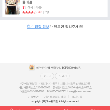
둘레골
한식 | 약69m
3.8
| 2명
수정할 정보
가 있으면 알려주세요!
메뉴판닷컴 전국맛집 TOP1000 앱설치
로그인
PC버전
(주)메뉴판닷컴
대표이사 이원우
서울시 서초구 신반포로 332
사업자등록번호 220-81-66003
통신판매신고 2015-서울서초-0332호
대표전화 02-2017-7700
FAX 050-5300-7731
meg@menupan.com
이용약관
개인정보처리방침
공지사항
copyright (주)메뉴판닷컴 All rights reserved