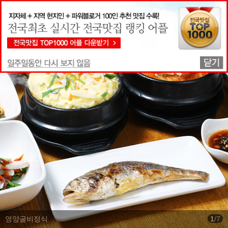
맛집상세정보
영양굴비정식
1
/
7