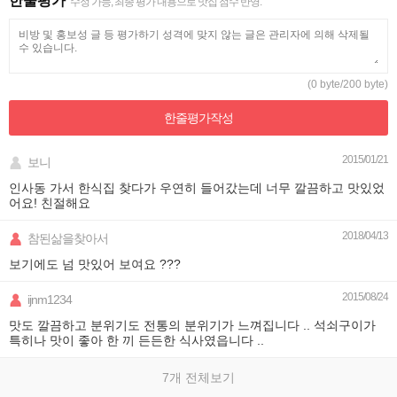
한줄평가
수정 가능, 최종 평가 내용으로 맛집 점수 반영.
(0 byte/200 byte)
한줄평가
작성
2015/01/21
보니
인사동 가서 한식집 찾다가 우연히 들어갔는데 너무 깔끔하고 맛있었
어요! 친절해요
2018/04/13
참된삶을찾아서
보기에도 넘 맛있어 보여요 ???
2015/08/24
ijnm1234
맛도 깔끔하고 분위기도 전통의 분위기가 느껴집니다 .. 석쇠구이가
특히나 맛이 좋아 한 끼 든든한 식사였읍니다 ..
7개 전체보기