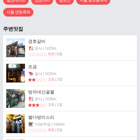
일상데이트
점심식사
몸보신
서울 빛초롱축제
서울 연등축제
주변맛집
경호갈비
한식 | 약25m
0.0
| 0명
조금
일식 | 약32m
2.0
| 2명
방자네산골물
한식 | 약36m
3.0
| 1명
별다방미스리
카페/주점 | 약64m
0.0
| 0명