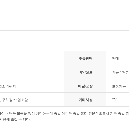
주류판매
판매
예약정보
가능 / 하
 업소외위치
배달/포장
포장가능
료, 주차장소: 업소앞
기타시설
TV
발이나 매운 불족을 많이 생각하는데 족발 예찬은 족발 요리 전문점으로서 기본 족발 외에
한 번에 즐길 수 있다.