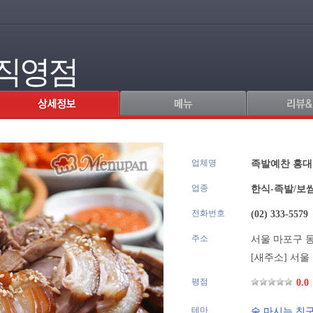
직영점
업체명
.
족발예찬 홍
업종
한식-족발/보
전화번호
(02) 333-5579
주소
서울 마포구 동교
[새주소]
서울 
평점
0.0
|
테마
술 마시는 친