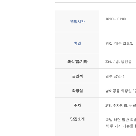
16:00 ~ 01:00
영업시간
휴일
명절, 매주 일요일
좌석/룸/기타
25석 / 방: 방없음
금연석
일부 금연석
화장실
남여공용 화장실 /
주차
2대, 주차방법: 무
맛집소개
족발 하면 일반 족
씩 두 가지 메뉴를 