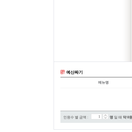
예산짜기
메뉴명
인원수 별 금액 :
명
일 때
약
0