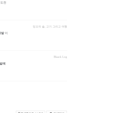
 도전
밍꼬의 술, 고기 그리고 여행
족발
이
Blaack Log
발예