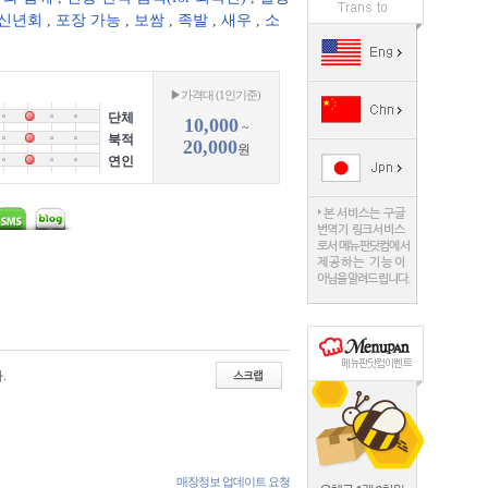
/신년회
,
포장 가능
,
보쌈
,
족발
,
새우
,
소
▶가격대 (1인기준)
단체
10,000
~
북적
20,000
원
연인
.
매장정보 업데이트 요청