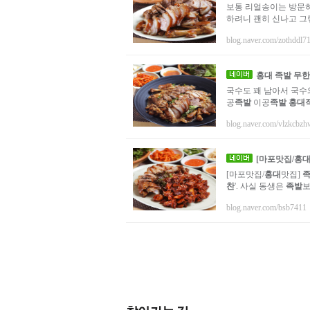
보통 리얼송이는 방문하
하려니 괜히 신나고 그
blog.naver.com/zothddl7
홍대
족발
무한
국수도 꽤 남아서 국수
공
족발
이공
족발
홍대
blog.naver.com/vlzkcbzh
[마포맛집/
홍
[마포맛집/
홍대
맛집]
찬
'. 사실 동생은
족발
보
blog.naver.com/bsb7411