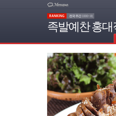
전국 주간
1000+위
족발예찬 홍대