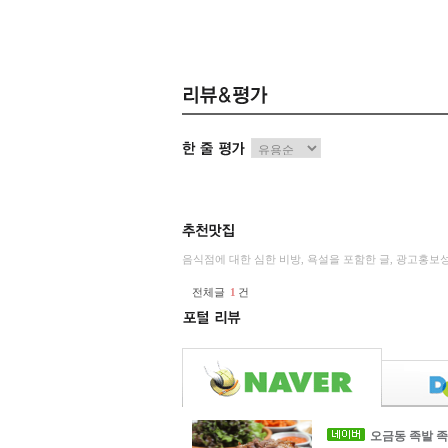
음식점에 대한 심한 비방, 욕설을 포함한 글, 광고홍보
전체글
1
건
오금동
족발
족