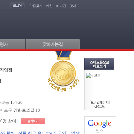
맛집찾기
키친
매거진
맛지도
대직영점
쌈
동 154-20
마포구 양화로19길 18
0명 참여
구와 함께
,
전통 한국 음식(for 외국인)
,
일상