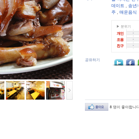
데이트
,
송년
주
,
매운음식
▶ 분위기
개인
조용
친구
공유하기
8
명이 좋아합니다