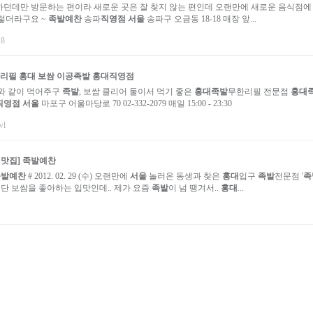
던데만 방문하는 편이라 새로운 곳은 잘 찾지 않는 편인데 오랜만에 새로운 음식점에
렇더라구요 ~
족발예찬
송파
직영점
서울
송파구 오금동 18-18 매장 앞...
18
리필
홍대
보쌈 이공
족발
홍대직영점
와 같이 먹어주구
족발
, 보쌈 클리어 둘이서 먹기 좋은
홍대
족발
무한리필 전문점
홍대
직영점
서울
마포구 어울마당로 70 02-332-2079 매일 15:00 - 23:30
wl
대
맛집]
족발예찬
족발예찬
# 2012. 02. 29 (수) 오랜만에
서울
놀러온 동생과 찾은
홍대
입구
족발
전문점 '
족
단 보쌈을 좋아하는 입맛인데.. 제가 요즘
족발
이 넘 땡겨서..
홍대
...