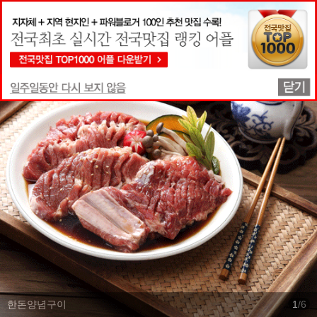
맛집상세정보
한돈양념구이
1
/
6