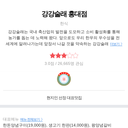
강강술래 홍대점
한식
강강술래는 국내 축산업의 발전을 도모하고 소비 활성화를 통해
농가를 돕는 데 노력해 왔다. 앞으로도 우리 한우의 우수성을 전
세계에 알려나가는데 앞장서 나갈 것을 약속하는 강강술래
더보기
3.0
점
/ 26,665명 관심
현지인 선정 대표맛집
대표메뉴
메뉴 전체보기
한돈양념구이(19,000원), 생고기 한판(14,000원), 왕양념갈비