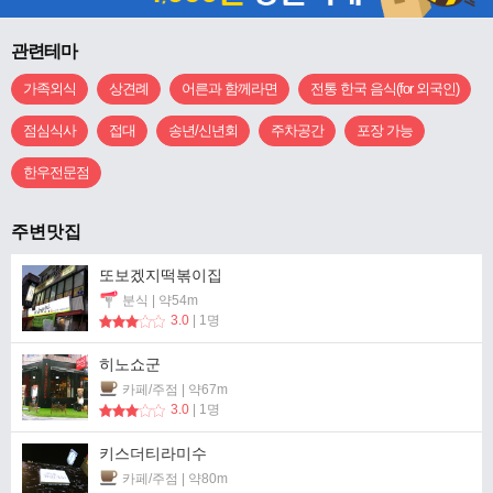
관련테마
가족외식
상견례
어른과 함께라면
전통 한국 음식(for 외국인)
점심식사
접대
송년/신년회
주차공간
포장 가능
한우전문점
주변맛집
또보겠지떡볶이집
분식 | 약54m
3.0
| 1명
히노쇼군
카페/주점 | 약67m
3.0
| 1명
키스더티라미수
카페/주점 | 약80m