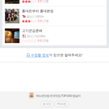
3.0
| 1명
홍대돈부리 홍대본점
일식 | 약83m
3.0
| 1명
고기꾼김춘배
한식 | 약109m
0.0
| 0명
수정할 정보
가 있으면 알려주세요!
메뉴판닷컴 전국맛집 TOP1000 앱설치
로그인
PC버전