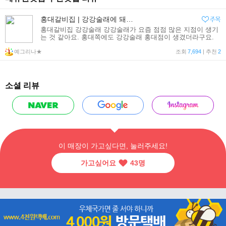
홍대갈비집 | 강강술래에 돼지갈비도
홍대갈비집 강강술래 강강술래가 요즘 점점 많은 지점이 생기
는 것 같아요. 홍대쪽에도 강강술래 홍대점이 생겼더라구요.
평소 가족모임을 즐겨 가졌던 곳인데 홍대에서 보니 또 반가웠
예그리나★
어요. 갈비집하면 생각나는 강강술래에서
조회
7,694
| 추천
2
소셜 리뷰
이 매장이 가고싶다면, 눌러주세요!
가고싶어요
43
명