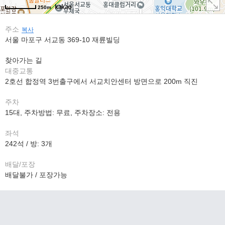
250m
주소
복사
서울 마포구 서교동 369-10 재륜빌딩
찾아가는 길
대중교통
2호선 합정역 3번출구에서 서교치안센터 방면으로 200m 직진
주차
15대, 주차방법: 무료, 주차장소: 전용
좌석
242석 / 방: 3개
배달/포장
배달불가 / 포장가능