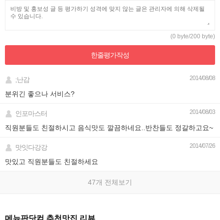
(0 byte/200 byte)
한줄평가
작성
2014/08/08
;난감
분위긴 좋으나 서비스?
2014/08/03
인포마스터
직원분들도 친절하시고 음식맛도 깔끔하네요..반찬들도 정갈하고요~
2014/07/26
맛잇다강강
맛있고 직원분들도 친절하세요
47개 전체보기
메뉴판닷컴 추천맛집 리뷰