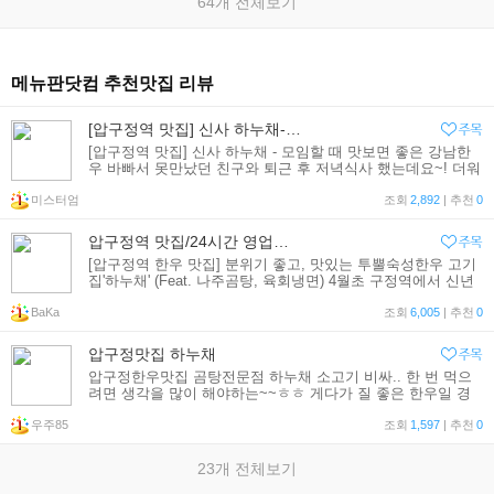
64개 전체보기
메뉴판닷컴 추천맛집 리뷰
[압구정역 맛집] 신사 하누채- 모임할 때 맛보면 좋은 강남한우
[압구정역 맛집] 신사 하누채 - 모임할 때 맛보면 좋은 강남한
우 바빠서 못만났던 친구와 퇴근 후 저녁식사 했는데요~! 더워
지는 계절이다보니 몸보신도 할 겸 또한 고기 좋아하는 두 남
미스터엄
정네는 고기집으로 향합니다 ㅋ-ㅋ 퇴근
조회
2,892
| 추천
0
압구정역 맛집/24시간 영업하는 투뿔한우 고기집 '하누채'
[압구정역 한우 맛집] 분위기 좋고, 맛있는 투뿔숙성한우 고기
집'하누채' (Feat. 나주곰탕, 육회냉면) 4월초 구정역에서 신년
회를 하였다.(아주 조금 늦은...ㅋㅋㅋ) 블로그 하다가 알게된
BaKa
모형님 키누님과 오랜만에 뵙고 소주를 콸콸콸~ 미국에서
조회
6,005
| 추천
0
압구정맛집 하누채
압구정한우맛집 곰탕전문점 하누채 소고기 비싸.. 한 번 먹으
려면 생각을 많이 해야하는~~ㅎㅎ 게다가 질 좋은 한우일 경
우에는 더더욱 그렇죠~~ 압구정한우맛집 하누채는.. 깔끔한
우주85
조회
1,597
| 추천
0
23개 전체보기