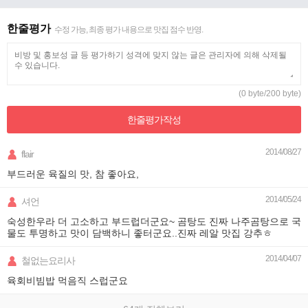
한줄평가
수정 가능, 최종 평가 내용으로 맛집 점수 반영.
(0 byte/200 byte)
한줄평가
작성
2014/08/27
flair
부드러운 육질의 맛, 참 좋아요,
2014/05/24
셔언
숙성한우라 더 고소하고 부드럽더군요~ 곰탕도 진짜 나주곰탕으로 국
물도 투명하고 맛이 담백하니 좋터군요..진짜 레알 맛집 강추ㅎ
2014/04/07
철없는요리사
육회비빔밥 먹음직 스럽군요