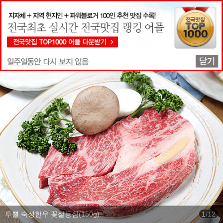
맛집상세정보
투뿔 숙성한우 꽃살등심(150g)
1
/
12