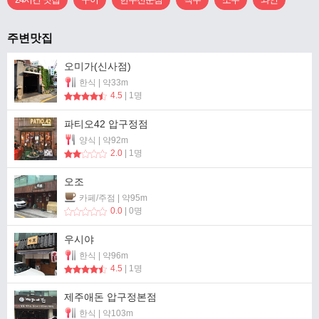
주변맛집
오미가(신사점)
한식 | 약33m
4.5
| 1명
파티오42 압구정점
양식 | 약92m
2.0
| 1명
오조
카페/주점 | 약95m
0.0
| 0명
우시야
한식 | 약96m
4.5
| 1명
제주애돈 압구정본점
한식 | 약103m