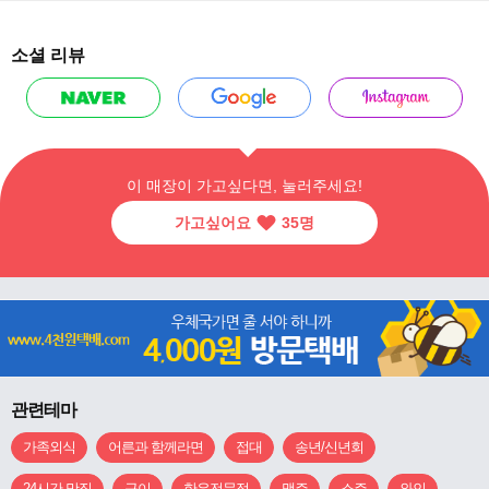
소셜 리뷰
이 매장이 가고싶다면, 눌러주세요!
가고싶어요
35
명
관련테마
가족외식
어른과 함께라면
접대
송년/신년회
24시간 맛집
구이
한우전문점
맥주
소주
와인