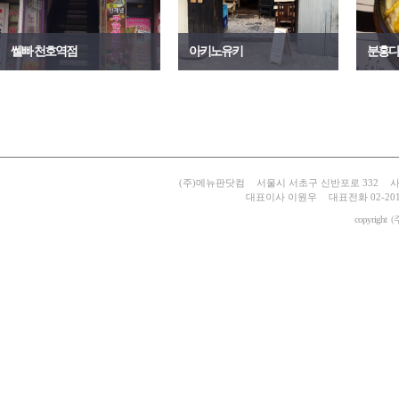
쎌빠 천호역점
아키노유키
분홍다
(주)메뉴판닷컴
서울시 서초구 신반포로 332
사
대표이사 이원우
대표전화 02-201
copyright
(