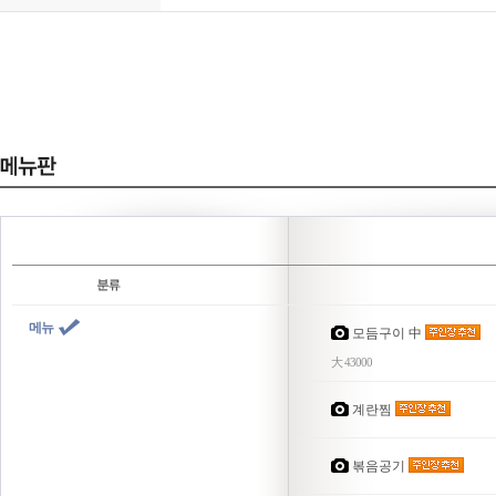
메뉴
모듬구이 中
大 43000
계란찜
볶음공기