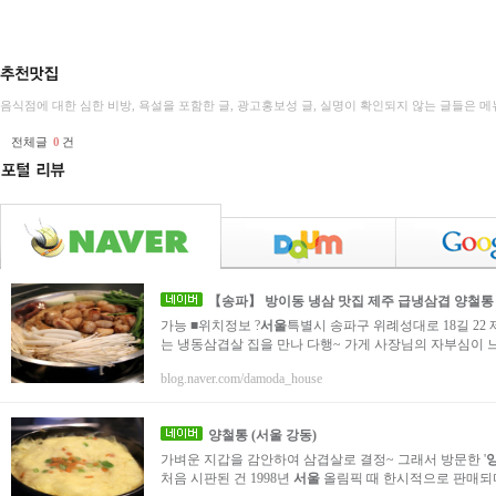
음식점에 대한 심한 비방, 욕설을 포함한 글, 광고홍보성 글, 실명이 확인되지 않는 글들은
전체글
0
건
【송파】 방이동 냉삼 맛집 제주 급냉삼겹
양철통
가능 ■위치정보 ?
서울
특별시 송파구 위례성대로 18길 22 제
는 냉동삼겹살 집을 만나 다행~ 가게 사장님의 자부심이
blog.naver.com/damoda_house
양철통
(
서울
강동)
가벼운 지갑을 감안하여 삼겹살로 결정~ 그래서 방문한 '
처음 시판된 건 1998년
서울
올림픽 때 한시적으로 판매되다가