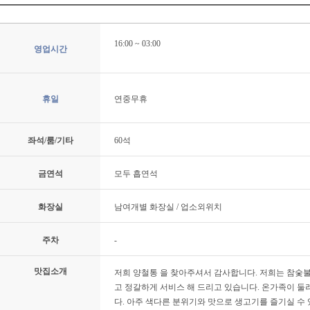
16:00 ~ 03:00
영업시간
휴일
연중무휴
좌석/룸/기타
60석
금연석
모두 흡연석
화장실
남여개별 화장실 / 업소외위치
주차
-
맛집소개
저희 양철통 을 찾아주셔서 감사합니다. 저희는 참숯
고 정갈하게 서비스 해 드리고 있습니다. 온가족이 
다. 아주 색다른 분위기와 맛으로 생고기를 즐기실 수 