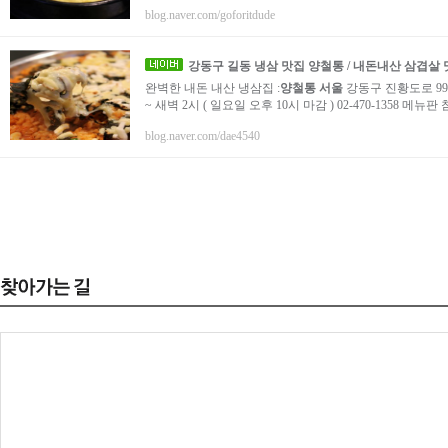
blog.naver.com/goforitdude
강동구 길동 냉삼 맛집
양철통
/ 내돈내산 삼겹살
완벽한 내돈 내산 냉삼집 :
양철통
서울
강동구 진황도로 99
~ 새벽 2시 ( 일요일 오후 10시 마감 ) 02-470-1358 메
blog.naver.com/dae4540