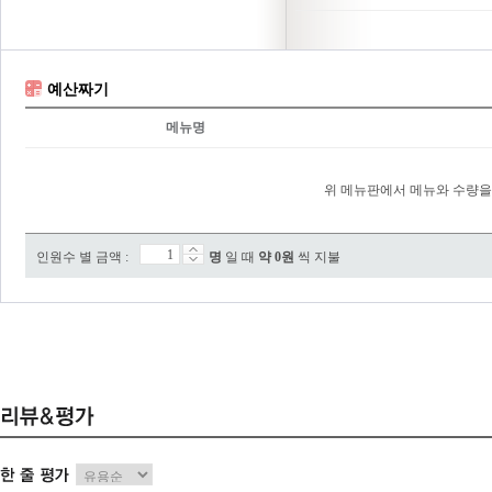
예산짜기
메뉴명
위 메뉴판에서 메뉴와 수량을
인원수 별 금액 :
명
일 때
약
0
원
씩 지불