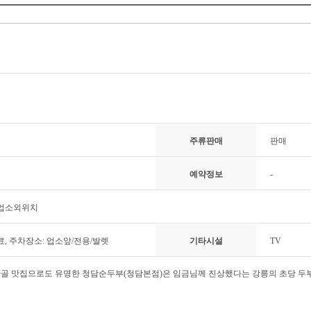
주류판매
판매
예약정보
-
 업소외위치
유료, 주차장소: 업소앞/전용/발렛
기타시설
TV
골 맛집으로도 유명한 청담순두부(청담본점)은 임금님께 진상했다는 강릉의 초당 두부