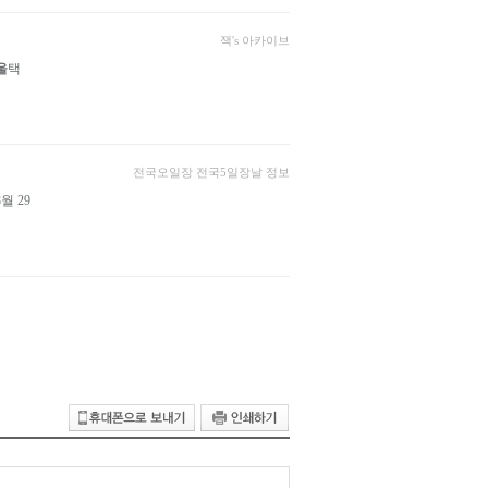
잭's 아카이브
울
택
전국오일장 전국5일장날 정보
 29