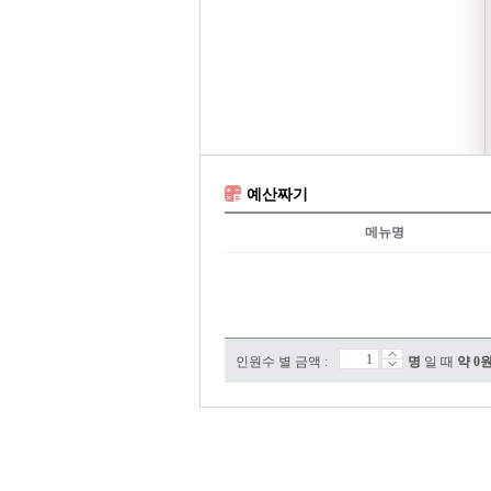
예산짜기
메뉴명
인원수 별 금액 :
명
일 때
약
0