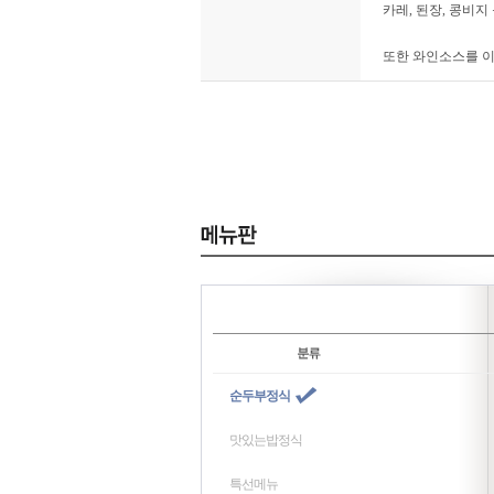
카레, 된장, 콩비
또한 와인소스를 이
순두부정식
맛있는밥정식
특선메뉴