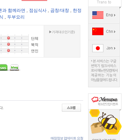
른과 함께라면
,
점심식사
,
곱창/대창
,
한정
식
,
두부요리
▶가격대 (1인기준)
단체
북적
연인
다.
매장정보 업데이트 요청