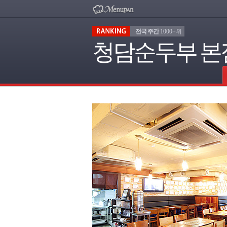
전국 주간
1000+위
청담순두부 본