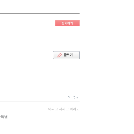
어짜고 저짜고 뭐라고
울
특별