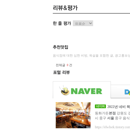
음식점에 대한 심한 비방, 욕설을 포함한 글, 광고홍보
전체글
0
건
2022년 네비
동화가든
본점
강원도 
시 중구
서울
중구 음식점
https://elwlsek.tistory.co