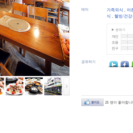
테마
가족외식
,
어
식
,
웰빙/건강
▶ 분위기
개인
조용
친구
공유하기
21
명이 좋아합니