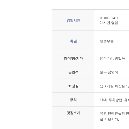
00:00 ~ 24:00
영업시간
24시간 영업
휴일
연중무휴
좌석/룸/기타
84석 / 방: 방없음
금연석
모두 금연석
화장실
남여개별 화장실 /
주차
11대, 주차방법: 
맛집소개
유명 연예인들의 단
를 선보인다.