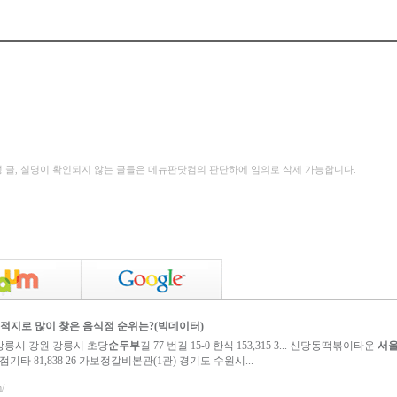
성 글, 실명이 확인되지 않는 글들은 메뉴판닷컴의 판단하에 임의로 삭제 가능합니다.
 목적지로 많이 찾은 음식점 순위는?(빅데이터)
강릉시 강원 강릉시 초당
순두부
길 77 번길 15-0 한식 153,315 3... 신당동떡볶이타운
서
기타 81,838 26 가보정갈비본관(1관) 경기도 수원시...
m/