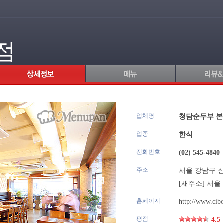
점
업체명
.
청담순두부 
업종
한식
전화번호
(02) 545-4840
주소
서울 강남구 신사
[새주소]
서울 
홈페이지
http://www.cibo
평점
4.5
|