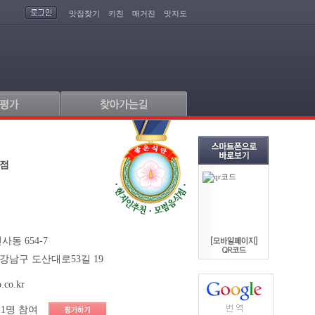
맛집찾기
키친
매거진
맛지도
본점
동 654-7
강남구 도산대로53길 19
.co.kr
1명 참여