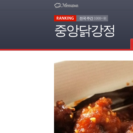
전국 주간
1000+위
중앙닭강정