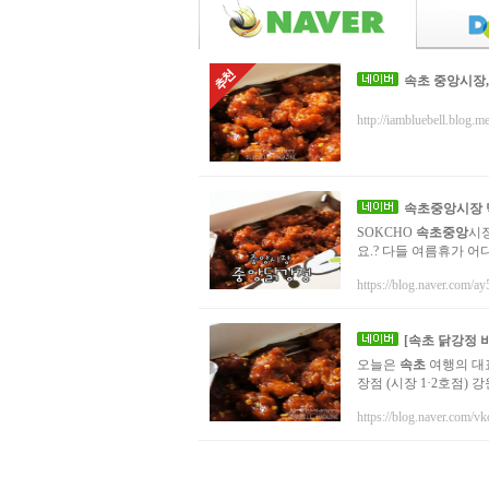
속초 중앙시장,
http://iambluebell.blog.me
속초
중앙
시장
SOKCHO
속초
중앙
시
요.? 다들 여름휴가 어
https://blog.naver.com/a
[
속초
닭강정
비
오늘은
속초
여행의 대표
장점 (시장 1·2호점) 
https://blog.naver.com/vk