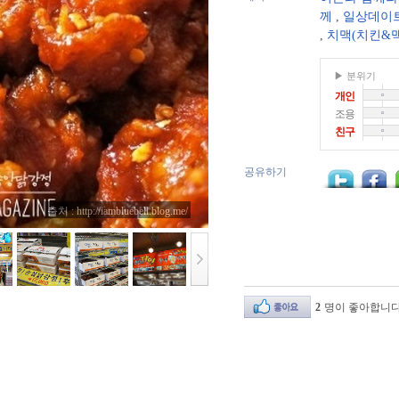
께
,
일상데이
,
치맥(치킨&
▶ 분위기
개인
조용
친구
공유하기
출처 : http://iambluebell.blog.me/
2
명이 좋아합니다