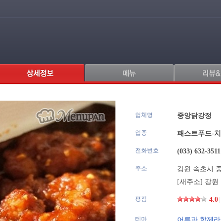
업체명
.
중앙닭강정
업종
패스트푸드-
전화번호
(033) 632-3511
주소
강원 속초시 중앙
[새주소]
강원 
평점
4.0
|
테마
어른과 함께