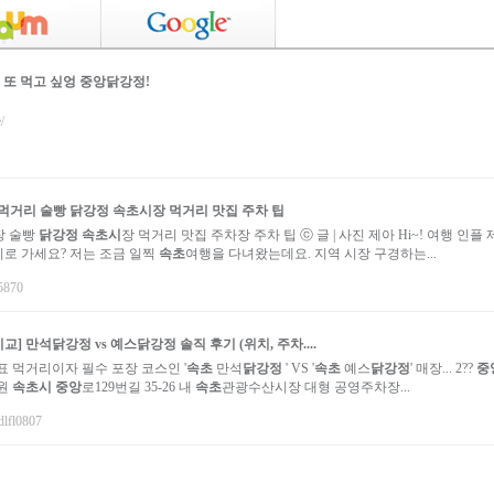
 또 먹고 싶엉 중앙닭강정!
/
 먹거리 술빵
닭강정
속초시
장 먹거리 맛집 주차 팁
장 술빵
닭강정
속초시
장 먹거리 맛집 주차장 주차 팁 ⓒ 글 | 사진 제아 Hi~! 여행 인플
디로 가세요? 저는 조금 일찍
속초
여행을 다녀왔는데요. 지역 시장 구경하는...
y5870
교] 만석
닭강정
vs 예스
닭강정
솔직 후기 (위치, 주차....
 먹거리이자 필수 포장 코스인 '
속초
만석
닭강정
' VS '
속초
예스
닭강정
' 매장... 2??
중
강원
속초시
중앙
로129번길 35-26 내
속초
관광수산시장 대형 공영주차장...
dlfl0807