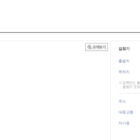
길찾기
출발지
목적지
주소
대중교통
자가용