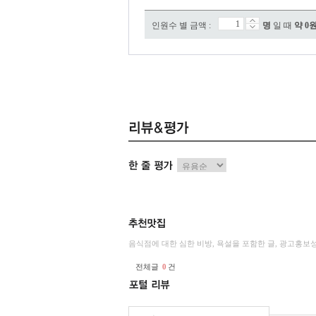
인원수 별 금액 :
명
일 때
약
0
음식점에 대한 심한 비방, 욕설을 포함한 글, 광고홍보
전체글
0
건