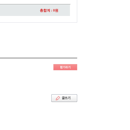
총합계 :
0
원