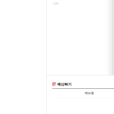
기타
예산짜기
메뉴명