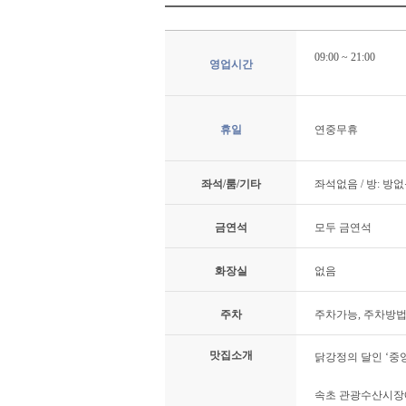
09:00 ~ 21:00
영업시간
휴일
연중무휴
좌석/룸/기타
좌석없음 / 방: 방
금연석
모두 금연석
화장실
없음
주차
주차가능, 주차방법
맛집소개
닭강정의 달인 ‘중
속초 관광수산시장에