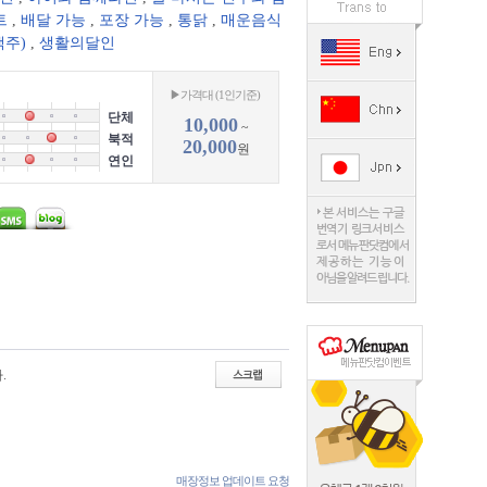
트
,
배달 가능
,
포장 가능
,
통닭
,
매운음식
맥주)
,
생활의달인
▶가격대 (1인기준)
단체
10,000
~
북적
20,000
원
연인
.
매장정보 업데이트 요청