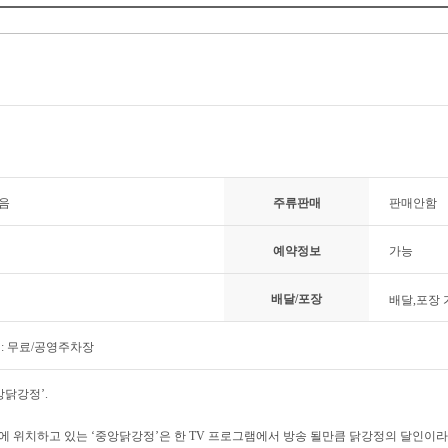
없음
주류판매
판매안함
예약정보
가능
배달/포장
배달,포장 
: 무료/공영주차장
앙닭강정’.
 위치하고 있는 ‘중앙닭강정’은 한 TV 프로그램에서 방송 될만큼 닭강정의 달인이라