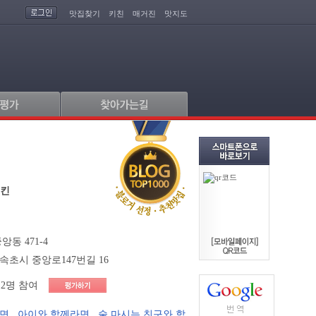
맛집찾기
키친
매거진
맛지도
치킨
동 471-4
속초시 중앙로147번길 16
2명 참여
라면
,
아이와 함께라면
,
술 마시는 친구와 함