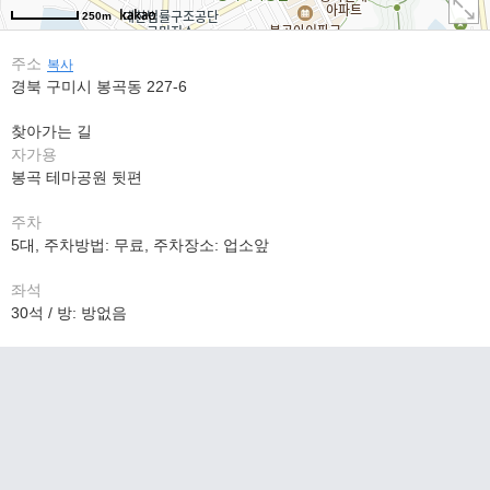
250m
주소
복사
경북 구미시 봉곡동 227-6
찾아가는 길
자가용
봉곡 테마공원 뒷편
주차
5대, 주차방법: 무료, 주차장소: 업소앞
좌석
30석 / 방: 방없음