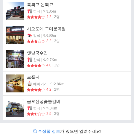
복되고 돈되고
한식 | 약185m
4.2
| 2명
시오도메 구미봉곡점
일식 | 약190m
3.2
| 3명
옛날국수집
한식 | 약2.7Km
4.0
| 1명
르폴뒤
베이커리 | 약2.8Km
4.2
| 2명
금오산성숯불갈비
한식 | 약4.0Km
2.5
| 3명
수정할 정보
가 있으면 알려주세요!