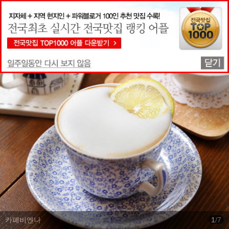
맛집상세정보
카페비엔나
1
/
7