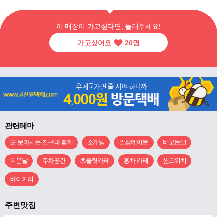
이 매장이 가고싶다면, 눌러주세요!
가고싶어요
20
명
관련테마
술 못마시는 친구와 함께
소개팅
일상데이트
비오는날
더운날
주차공간
초콜릿카페
홍차 카페
샌드위치
베이커리
주변맛집