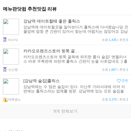
메뉴판닷컴 추천맛집 리뷰
강남역 데이트할때 좋은 홀릭스
강남역에 데이트할곳을 알아보다가 홀릭스에 다녀왔습니당 건
물앞에 엄청 큰 간판이 있어서 찾는데 어렵지는 않았어요 강남
역에서 걸어서 한 10분정도? 지하에 있어서 꿉꿉하지 않을까
바사삭
좀 고민했는데 에어컨?같은걸 켜놓아서 그런지 그런
조회
1,435
| 추천
0
카카오프렌즈스토어 뒷쪽 골목에 위치한 룸식 술집!
카카오프렌즈스토어 뒷쪽 골목에 위치한 룸식 술집! 엔젤리너
스 바로 우측편에 파란색 홀릭스 간판이 눈을 사로잡네요 :) 홀
릭스는 크게 부담스럽지 않은 가격으로 다양한 수제 안주를 맛
산신령
볼 수 있는 룸식 주점입니다. 룸식 주점이라고 해서
조회
1,667
| 추천
1
[강남역 술집]홀릭스
강남역에는 수 많은 술집이 있다. 지난주 가라사대에 이어 이
번에는 홀릭스라는 업체를 방문. 강남역에 있는 모든 술집을
가 볼 때 까지 열심히 발로 뛰어야지. 그러면 지금부터 홀릭스
태백광노
에 대한 촬영기를 시작하겠다.
조회
3,375
| 추천
1
9개 전체보기