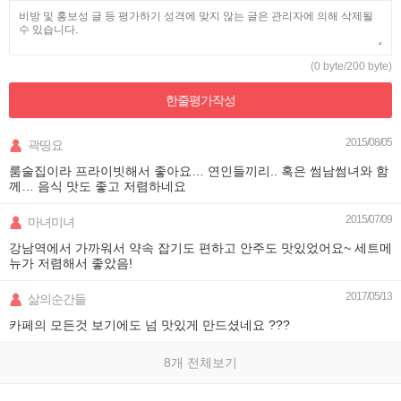
(0 byte/200 byte)
한줄평가
작성
2015/08/05
곽띵요
룸술집이라 프라이빗해서 좋아요… 연인들끼리.. 혹은 썸남썸녀와 함
께… 음식 맛도 좋고 저렴하네요
2015/07/09
마녀미녀
강남역에서 가까워서 약속 잡기도 편하고 안주도 맛있었어요~ 세트메
뉴가 저렴해서 좋았음!
2017/05/13
삶의순간들
카페의 모든것 보기에도 넘 맛있게 만드셨네요 ???
8개 전체보기