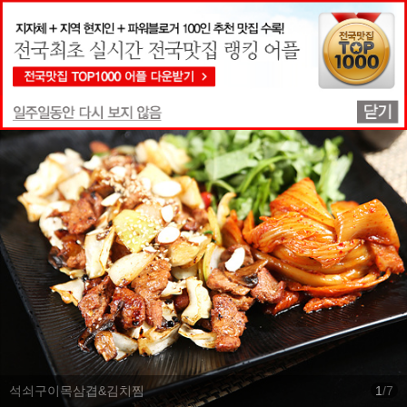
맛집상세정보
석쇠구이목삼겹&김치찜
1
/
7