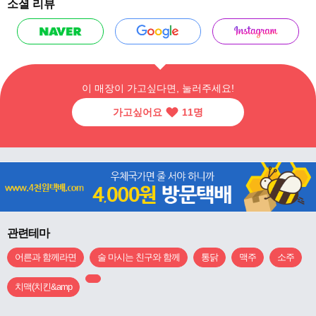
소셜 리뷰
이 매장이 가고싶다면, 눌러주세요!
가고싶어요
11
명
관련테마
어른과 함께라면
술 마시는 친구와 함께
통닭
맥주
소주
치맥(치킨&amp