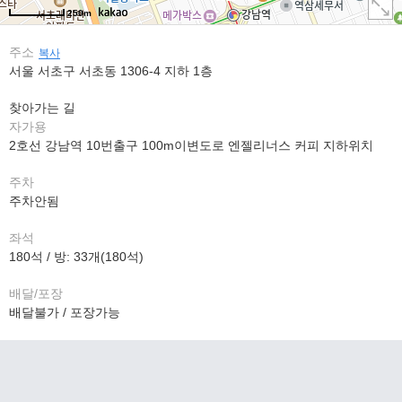
250m
주소
복사
서울 서초구 서초동 1306-4 지하 1층
찾아가는 길
자가용
2호선 강남역 10번출구 100m이변도로 엔젤리너스 커피 지하위치
주차
주차안됨
좌석
180석 / 방: 33개(180석)
배달/포장
배달불가 / 포장가능