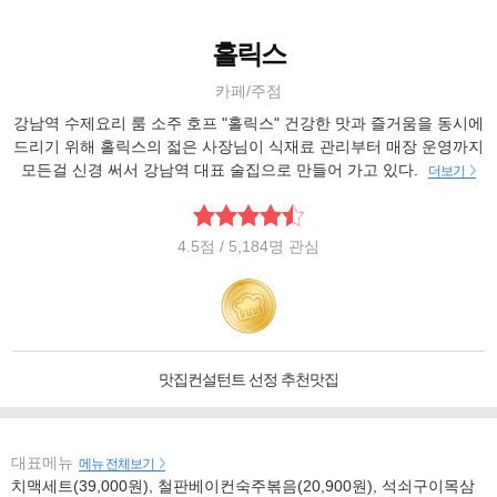
홀릭스
카페/주점
강남역 수제요리 룸 소주 호프 "홀릭스" 건강한 맛과 즐거움을 동시에
드리기 위해 홀릭스의 젋은 사장님이 식재료 관리부터 매장 운영까지
모든걸 신경 써서 강남역 대표 술집으로 만들어 가고 있다.
더보기
4.5
점
/ 5,184명 관심
맛집컨설턴트 선정 추천맛집
대표메뉴
메뉴 전체보기
치맥세트(39,000원), 철판베이컨숙주볶음(20,900원), 석쇠구이목삼