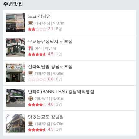
주변맛집
노크 강남점
카페/주점 | 약37m
2.1
| 5명
무교동유정낙지 서초점
한식 | 약54m
4.5
| 1명
신라의달밤 강남서초점
카페/주점 | 약58m
0.0
| 0명
반타이(BANN THAI) 강남역직영점
기타/세계 | 약61m
4.0
| 2명
맛있는교토 강남점
카페/주점 | 약76m
4.5
| 1명