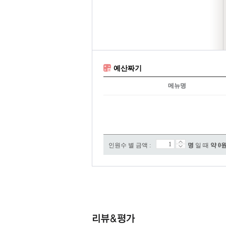
예산짜기
메뉴명
인원수 별 금액 :
명
일 때
약
0