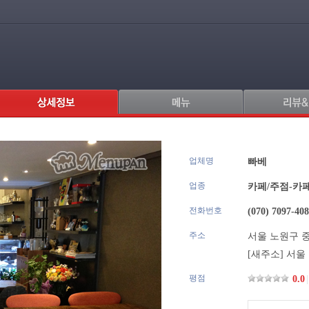
업체명
.
빠베
업종
카페/주점-카
전화번호
(070) 7097-40
주소
서울 노원구 중
[새주소]
서울 
평점
0.0
|