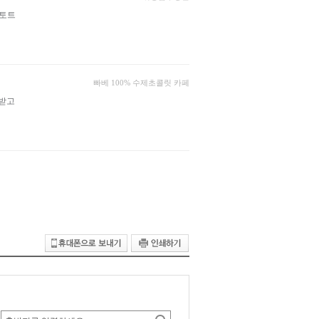
토트
빠베 100% 수제초콜릿 카페
 받고