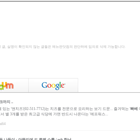
성 글, 실명이 확인되지 않는 글들은 메뉴판닷컴의 판단하에 임의로 삭제 가능합니다.
까지 ..
는 '앤치즈'(02-511-7712)는 치즈를 전문으로 요리하는 보기 드문... 즐겨먹는 '
빠베
'에서 별 3개를 받은 최고급 식당에 가면 반드시 나온다는 '에프워스...
ai64
나들이 : 아뜰리에 드 루멘 쇼룸 / mlt 한남