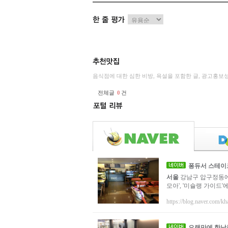
음식점에 대한 심한 비방, 욕설을 포함한 글, 광고홍보
전체글
0
건
퐁듀서 스테이크
서울
강남구 압구정동에 있
모아', '미슐랭 가이드
https://blog.naver.com/kh
오랜만에 한남동 