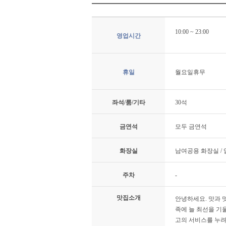
10:00 ~ 23:00
영업시간
휴일
월요일휴무
좌석/룸/기타
30석
금연석
모두 금연석
화장실
남여공용 화장실 /
주차
-
맛집소개
안녕하세요. 맛과 
족에 늘 최선을 기
고의 서비스를 누려