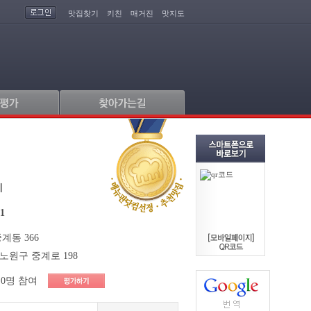
맛집찾기
키친
매거진
맛지도
페
81
계동 366
노원구 중계로 198
0명 참여