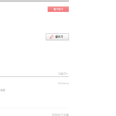
Solomon
다피
취향탐구생활