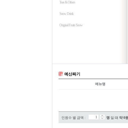
Teas & Others
Snow Drink
Original Fruits Snow
예산짜기
메뉴명
인원수 별 금액 :
명
일 때
약
0