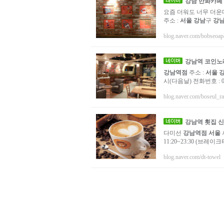
강남
만화카페
요즘 더워도 너무 더운
주소 :
서울
강남
구
강
blog.naver.com/bobseoap
강남역
코인노래
강남역점
주소 :
서울
시(다음날) 전화번호 : 02
blog.naver.com/boseul_ra
강남역
횟집 신
다미선
강남역점
서울
11:20~23:30 (브레이크타
blog.naver.com/dt-towel