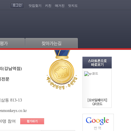
맛집찾기
키친
매거진
맛지도
피(강남역점)
피전문
동 813-13
enmonkeys.co.kr
0명 참여