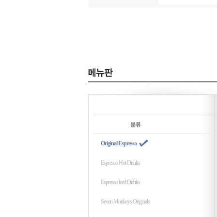
Original Espresso
Espresso Hot Drinks
Espresso lced Drinks
Seven Monkeys Originals