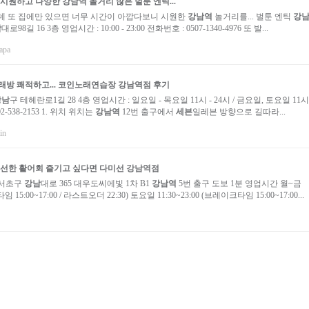
 시원하고 다양한
강남역
놀거리 많은 벌툰 엔틱...
데 또 집에만 있으면 너무 시간이 아깝다보니 시원한
강남역
놀거리를... 벌툰 엔틱
강
남
대로98길 16 3층 영업시간 : 10:00 - 23:00 전화번호 : 0507-1340-4976 또 발...
apa
방 쾌적하고... 코인노래연습장
강남역점
후기
강남
구 테헤란로1길 28 4층 영업시간 : 일요일 - 목요일 11시 - 24시 / 금요일, 토요일 11시 -
-538-2153 1. 위치 위치는
강남역
12번 출구에서
세븐
일레븐 방향으로 길따라...
in
선한 활어회 즐기고 싶다면 다미선
강남역점
서초구
강남
대로 365 대우도씨에빛 1차 B1
강남역
5번 출구 도보 1분 영업시간 월~금
임 15:00~17:00 / 라스트오더 22:30) 토요일 11:30~23:00 (브레이크타임 15:00~17:00...