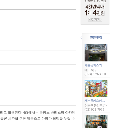
세븐몽키스커피(경북대점)
대구 북구
(053) 939-3300
세븐몽키스커피(성신여대점)
성북구 동선동1가
(02) 922-7989
러리로 활용된다. 4층에서는 몽키스 바리스타 아카데
 물론 시즌별 쿠폰 제공으로 다양한 혜택을 누릴 수