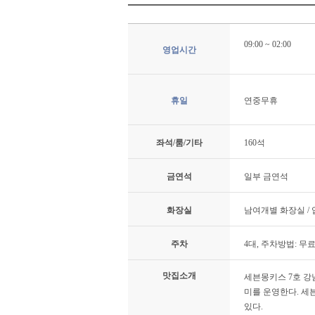
09:00 ~ 02:00
영업시간
휴일
연중무휴
좌석/룸/기타
160석
금연석
일부 금연석
화장실
남여개별 화장실 /
주차
4대, 주차방법: 무
맛집소개
세븐몽키스 7호 강
미를 운영한다. 세
있다.