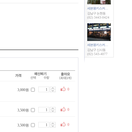
세븐몽키스커피(신사점)
강남구 논현동
(02) 3443-0424
세븐몽키스커피(압구정점)
강남구 신사동
(02) 543-4077
0
3,000원
0
3,500원
0
3,500원