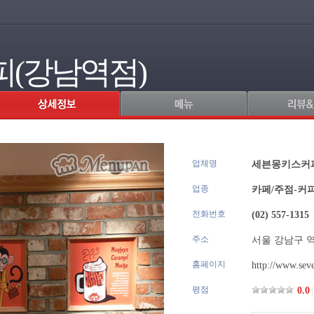
(강남역점)
업체명
.
세븐몽키스커
업종
카페/주점-커
전화번호
(02) 557-1315
주소
서울 강남구 역삼
홈페이지
http://www.sev
평점
0.0
|