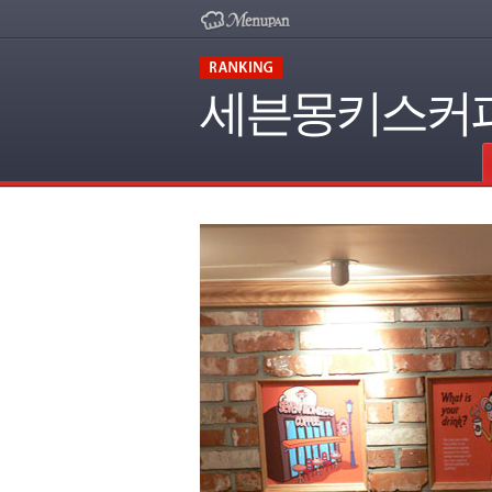
세븐몽키스커피