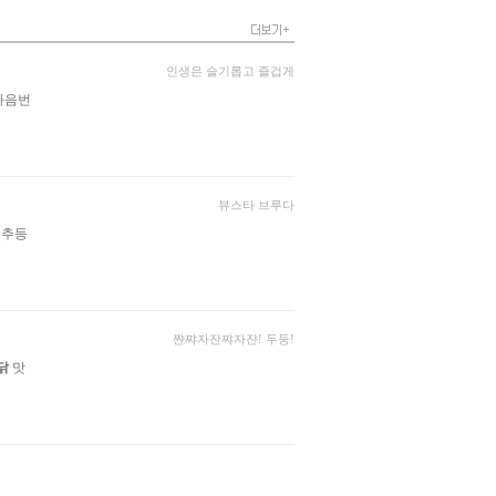
인생은 슬기롭고 즐겁게
다음번
뷰스타 브루다
배추등
쨘쨔자잔쨔자쟌! 두둥!
닭
맛