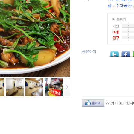
날
,
주차공간
▶ 분위기
개인
조용
친구
공유하기
22
명이 좋아합니