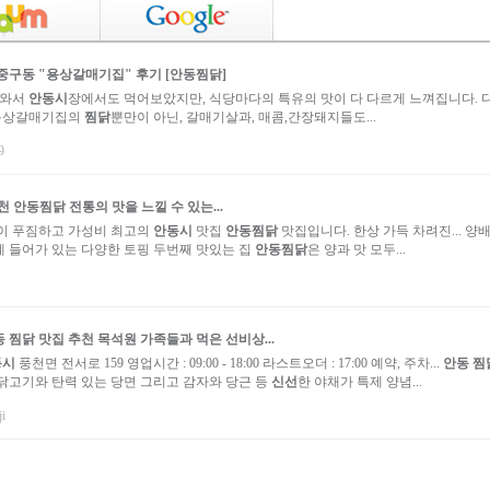
중구동 "용상갈매기집" 후기 [
안동
찜닭
]
러와서
안동시
장에서도 먹어보았지만, 식당마다의 특유의 맛이 다 다르게 느껴집니다. 
 용상갈매기집의
찜닭
뿐만이 아닌, 갈매기살과, 매콤,간장돼지들도...
9
추천
안동
찜닭
전통의 맛을 느낄 수 있는...
이 푸짐하고 가성비 최고의
안동시
맛집
안동
찜닭
맛집입니다. 한상 가득 차려진... 양
게 들어가 있는 다양한 토핑 두번째 맛있는 집
안동
찜닭
은 양과 맛 모두...
동
찜닭
맛집 추천 목석원 가족들과 먹은 선비상...
동시
풍천면 전서로 159 영업시간 : 09:00 - 18:00 라스트오더 : 17:00 예약, 주차...
안동
찜
닭고기와 탄력 있는 당면 그리고 감자와 당근 등
신선
한 야채가 특제 양념...
ji