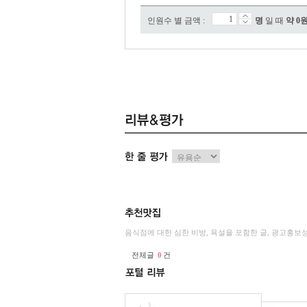
인원수 별 금액 :
명
일 때
약
0
음식점에 대한 심한 비방, 욕설을 포함한 글, 광고홍보
전체글
0
건