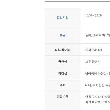
10:00 ~ 22:00
영업시간
휴일
둘째, 넷째주 화요
좌석/룸/기타
40석 / 방: 1개
금연석
모두 금연석
화장실
남여공용 화장실 /
주차
60대, 주차방법: 
맛집소개
안동 구시장내 찜닭
득한 찜닭을 맛볼 수