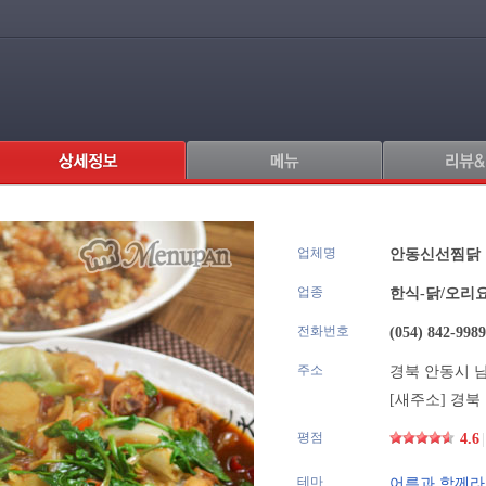
업체명
.
안동신선찜
업종
한식-닭/오리
전화번호
(054) 842-9989
주소
경북 안동시 남문
[새주소]
경북 
평점
4.6
|
테마
어른과 함께