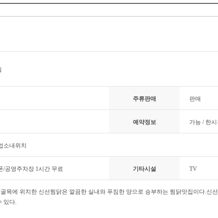
일
주류판매
판매
예약정보
가능 / 한
 업소내위치
쿠폰/공영주차장 1시간 무료
기타시설
TV
골목에 위치한 신선찜닭은 깔끔한 실내와 푸짐한 양으로 승부하는 찜닭맛집이다.신선
 있다.