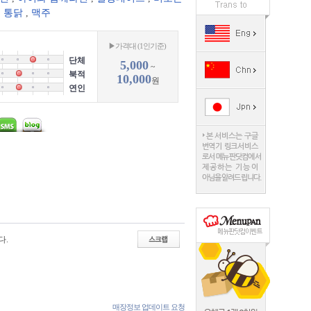
,
통닭
,
맥주
▶가격대 (1인기준)
단체
5,000
~
북적
10,000
원
연인
다.
매장정보 업데이트 요청