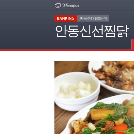
전국 주간
1000+위
안동신선찜닭