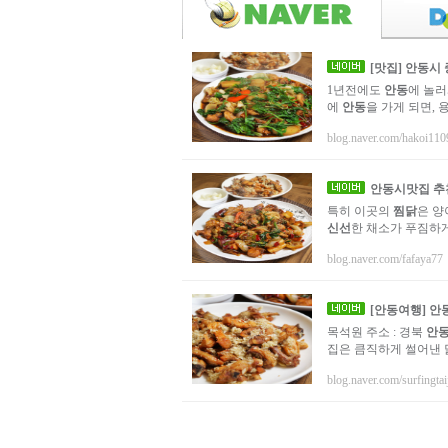
[맛집]
안동시
1년전에도
안동
에 놀
에
안동
을 가게 되면,
blog.naver.com/hakoi110
안동시
맛집 
특히 이곳의
찜닭
은 양
신선
한 채소가 푸짐하
blog.naver.com/fafaya77
[
안동
여행]
안
목석원 주소 : 경북
안
집은 큼직하게 썰어낸 
blog.naver.com/surfingtai