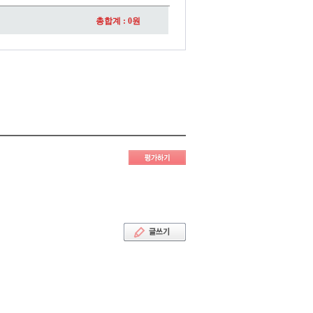
총합계 :
0
원