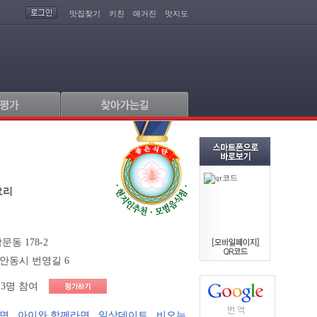
맛집찾기
키친
매거진
맛지도
닭
요리
동 178-2
안동시 번영길 6
3명 참여
라면
,
아이와 함께라면
,
일상데이트
,
비오는