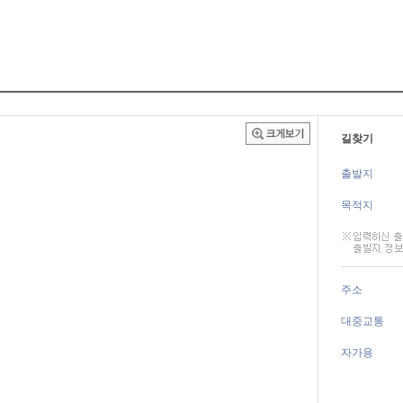
길찾기
출발지
목적지
주소
대중교통
자가용