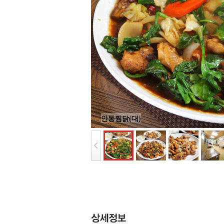
안동찜닭(대)