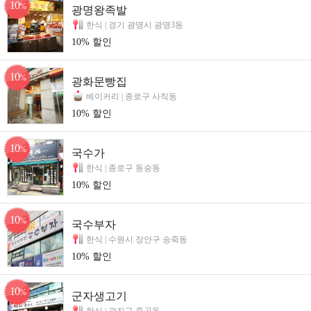
10
%
광명왕족발
한식 |
경기 광명시 광명3동
10% 할인
10
%
광화문빵집
베이커리 |
종로구 사직동
10% 할인
10
%
국수가
한식 |
종로구 동숭동
10% 할인
10
%
국수부자
한식 |
수원시 장안구 송죽동
10% 할인
10
%
군자생고기