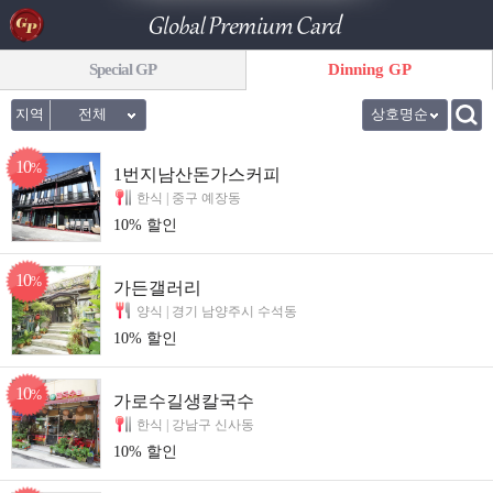
Special GP
Dinning GP
지역
전체
상호명순
10
%
1번지남산돈가스커피
한식 |
중구 예장동
10% 할인
10
%
가든갤러리
양식 |
경기 남양주시 수석동
10% 할인
10
%
가로수길생칼국수
한식 |
강남구 신사동
10% 할인