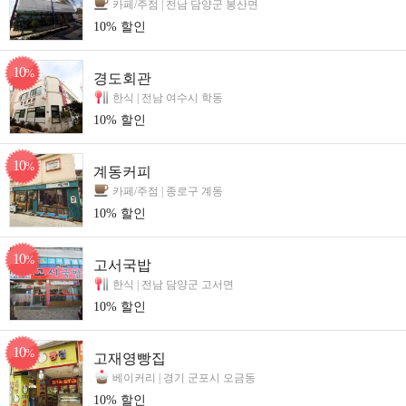
카페/주점 |
전남 담양군 봉산면
10% 할인
10
%
경도회관
한식 |
전남 여수시 학동
10% 할인
10
%
계동커피
카페/주점 |
종로구 계동
10% 할인
10
%
고서국밥
한식 |
전남 담양군 고서면
10% 할인
10
%
고재영빵집
베이커리 |
경기 군포시 오금동
10% 할인