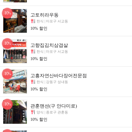
10
%
고토히라우동
한식 |
마포구 서교동
10% 할인
10
%
고향집김치삼겹살
한식 |
마포구 서교동
10% 할인
10
%
고흥자연산바다장어전문점
한식 |
강동구 성내동
10% 할인
10
%
관훈맨션(구 안다미로)
양식 |
종로구 관훈동
10% 할인