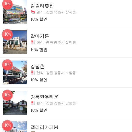
10
%
갈릴리횟집
일식 |
강원 속초시 장사동
10% 할인
10
%
갈마가든
한식 |
충북 충주시 살미면
10% 할인
10
%
강남촌
한식 |
강원 강릉시 노암동
10% 할인
10
%
강릉한우타운
한식 |
강원 강릉시 강문동
10% 할인
10
%
갤러리카페M