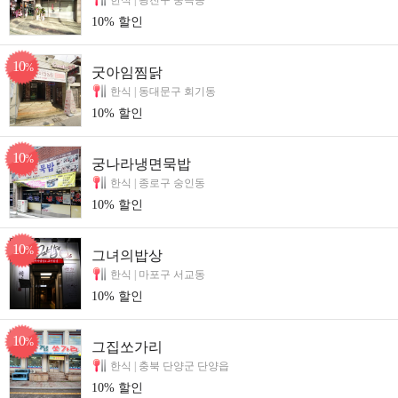
한식 |
광진구 중곡동
10% 할인
10
%
굿아임찜닭
한식 |
동대문구 회기동
10% 할인
10
%
궁나라냉면묵밥
한식 |
종로구 숭인동
10% 할인
10
%
그녀의밥상
한식 |
마포구 서교동
10% 할인
10
%
그집쏘가리
한식 |
충북 단양군 단양읍
10% 할인