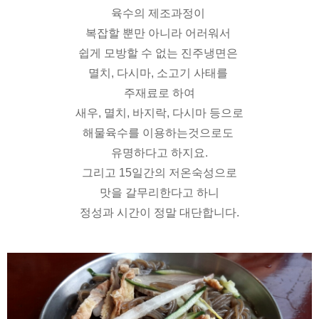
육수의 제조과정이
복잡할 뿐만 아니라
어러워서
쉽게 모방할 수 없는
진주냉면은
멸치, 다시마, 소고기 사태를
주재료로 하여
새우, 멸치, 바지락, 다시마 등으로
해물육수를 이용하는것으로도
유명하다고 하지요.
그리고 15일간의 저온숙성으로
맛을 갈무리한다고 하니
정성과 시간이 정말 대단합니다.