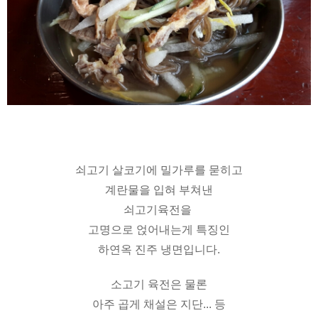
쇠고기 살코기에 밀가루를 묻히고
계란물을 입혀 부쳐낸
쇠고기육전을
고명으로 얹어내는게 특징인
하연옥 진주 냉면입니다.
소고기 육전은 물론
아주 곱게 채설은 지단... 등