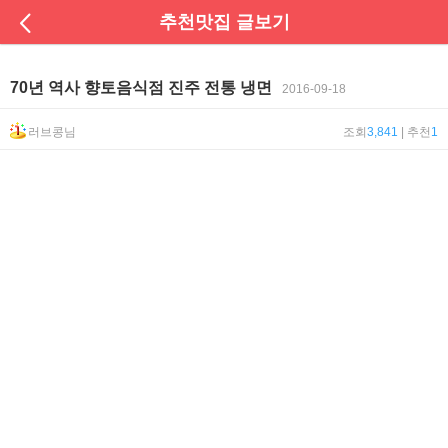
추천맛집 글보기
70년 역사 향토음식점 진주 전통 냉면
2016-09-18
러브콩님
조회
3,841
| 추천
1