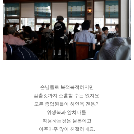
손님들로 북적북적하지만
갖출것까지 소홀할 수는 없지요.
모든 종업원들이 하연옥 전용의
위생복과 앞치마를
착용하는것은 물론이고
아주아주 많이 친절하네요.