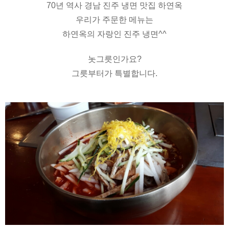
70년 역사 경남 진주 냉면 맛집 하연옥
우리가 주문한 메뉴는
하연옥의 자랑인 진주
냉면^^
놋그릇인가요?
그릇부터가 특별합니다.