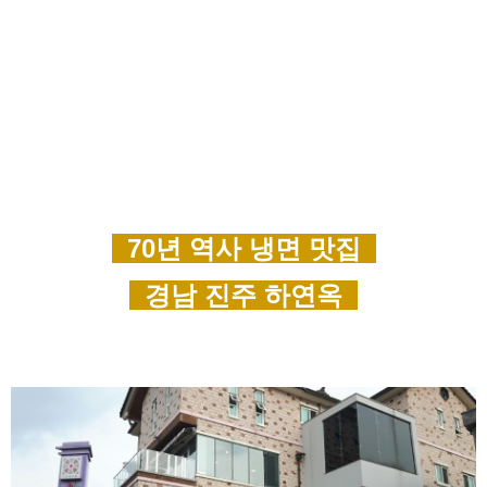
70년 역사 냉면 맛집
경
남 진주
하연옥