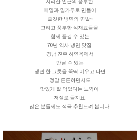
지리산 인근의 풍부한
메밀과 밀가루로 만들어
쫄깃한 냉면의
면발~
그리고 풍부한 식재료들을
함께 즐길 수 있는
70년 역사 냉면 맛집
경남 진주 하연옥에서
만날 수 있는
냉면 한 그릇을 뚝딱 비우고 나면
정말 든든하면서도
맛있게 잘 먹었다는 느낌이
저절로 들지요.
많은 분들께도 적극 추천드려 봅니다.