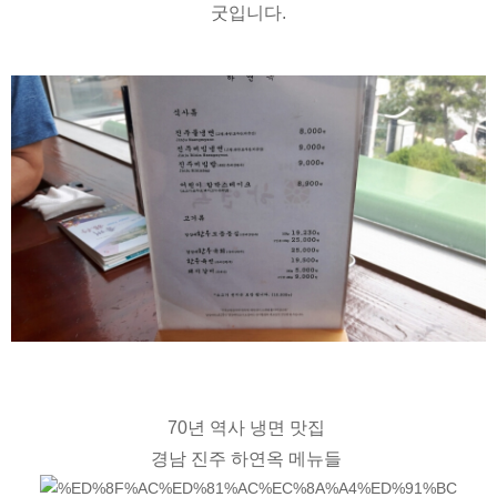
굿입니다.
70년 역사 냉면 맛집
경남 진주 하연옥
메뉴들