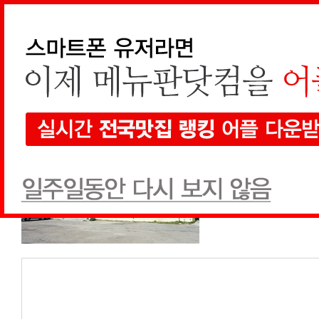
머구리횟집
쿠폰&찾아가는 길
모둠회(대)
농어/도미(대)
물회
10:30 ~ 24:00
없음
자가용: 강릉항에