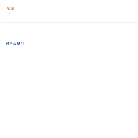
맛집
I
원본글보기